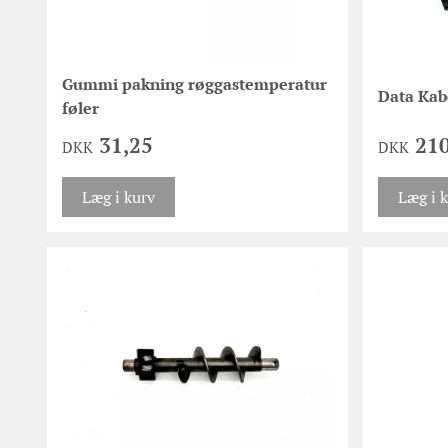
Gummi pakning røggastemperatur
Data Kabe
føler
31,25
210
DKK
DKK
Læg i kurv
Læg i 