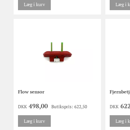
Læg i kurv
Læg i 
Flow sensor
Fjernbet
498,00
622
DKK
Butikspris: 622,50
DKK
Læg i kurv
Læg i 