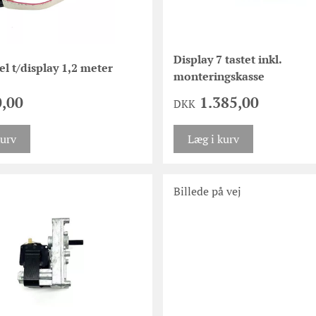
Display 7 tastet inkl.
l t/display 1,2 meter
monteringskasse
,00
1.385,00
DKK
kurv
Læg i kurv
Billede på vej