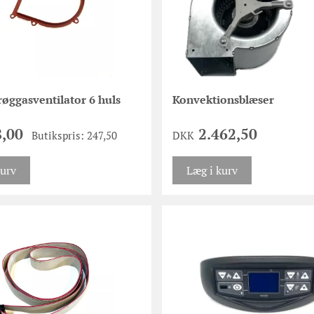
røggasventilator 6 huls
Konvektionsblæser
8,00
2.462,50
Butikspris: 247,50
DKK
kurv
Læg i kurv