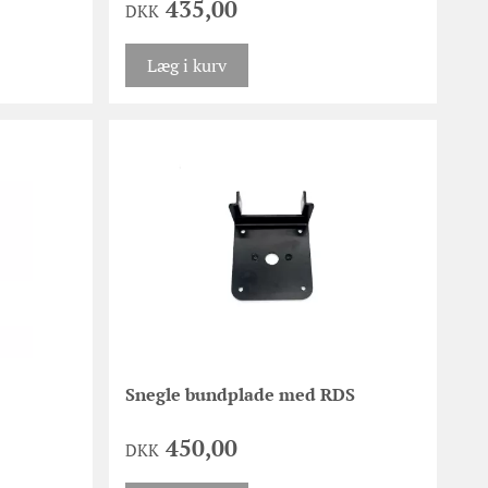
435,00
DKK
Læg i kurv
Snegle bundplade med RDS
450,00
DKK