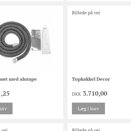
Billede på vej
 sæt med alutape
Topkakkel Decor
,25
3.710,00
DKK
kurv
Læg i kurv
 vej
Billede på vej