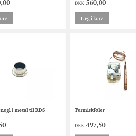
,00
560,00
DKK
kurv
Læg i kurv
negl i metal til RDS
Termiskføler
50
497,50
DKK