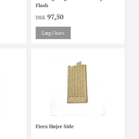
Flash
97,50
DKK
Læg i kurv
Firex Højre Side