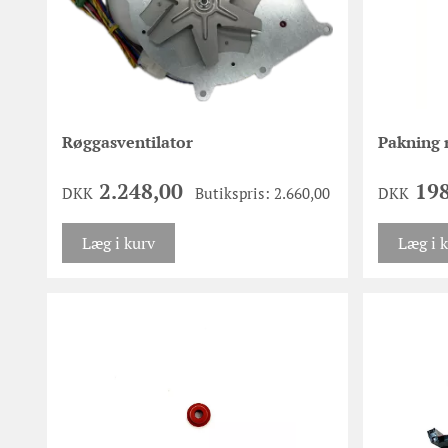
Røggasventilator
Pakning 
2.248,00
19
DKK
Butikspris: 2.660,00
DKK
Læg i kurv
Læg i 