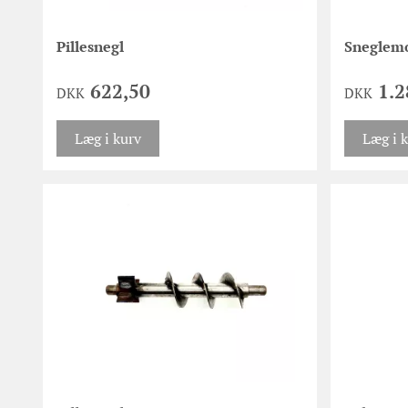
Pillesnegl
Sneglem
622,50
1.2
DKK
DKK
Læg i kurv
Læg i 