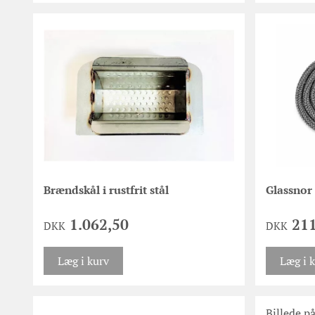
Brændskål i rustfrit stål
Glassnor
1.062,50
211
DKK
DKK
Læg i kurv
Læg i 
Billede på