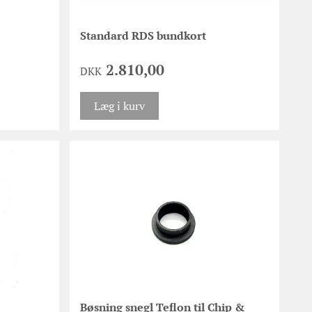
Standard RDS bundkort
2.810,00
DKK
Læg i kurv
Bøsning snegl Teflon til Chip &