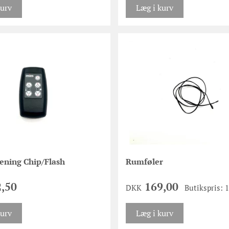
kurv
Læg i kurv
jening Chip/Flash
Rumføler
,50
169,00
DKK
Butikspris: 
kurv
Læg i kurv