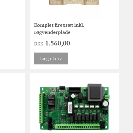
Komplet firexsæt inkl.
røgvenderplade
1.560,00
DKK
Læg i kurv