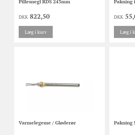
Pillesnegl RDS 243mm
Pakning 
822,50
55,
DKK
DKK
Læg i kurv
Læg i 
Varmelegeme / Gløderør
Pakning 