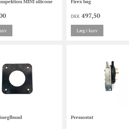
inspektion MINI silicone
Firex bag
00
497,50
DKK
kurv
Læg i kurv
Sneglbund
Pressostat