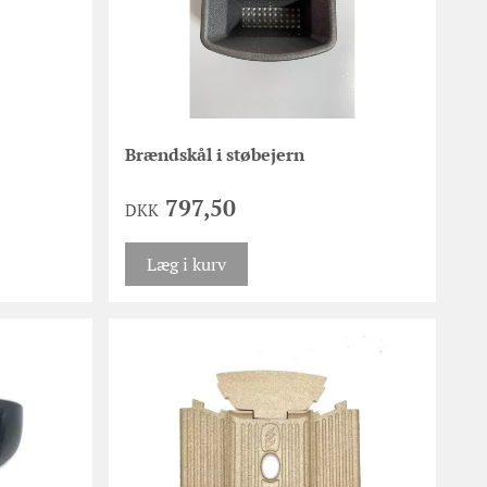
Brændskål i støbejern
797,50
DKK
Læg i kurv