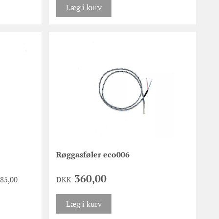
Læg i kurv
Røggasføler eco006
360,00
185,00
DKK
Læg i kurv