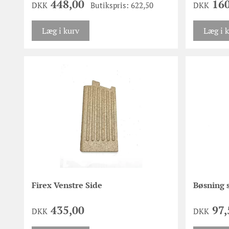
448,00
160
DKK
Butikspris: 622,50
DKK
Læg i kurv
Læg i 
Firex Venstre Side
Bøsning s
435,00
97,
DKK
DKK