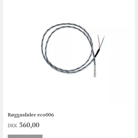
Røggasføler eco006
360,00
DKK