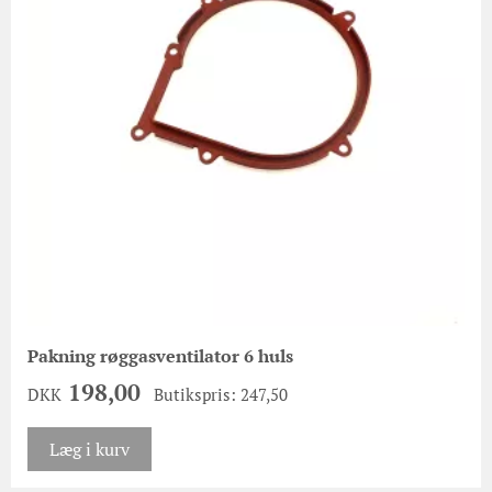
Pakning røggasventilator 6 huls
198,00
DKK
Butikspris: 247,50
Læg i kurv