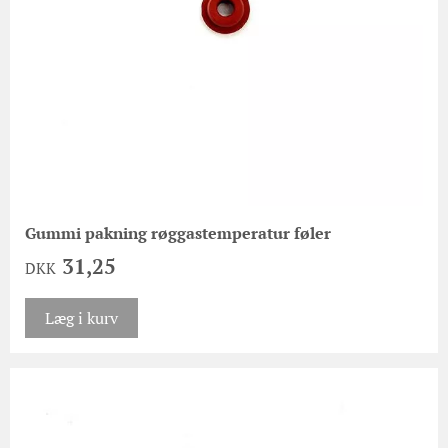
Gummi pakning røggastemperatur føler
31,25
DKK
Læg i kurv