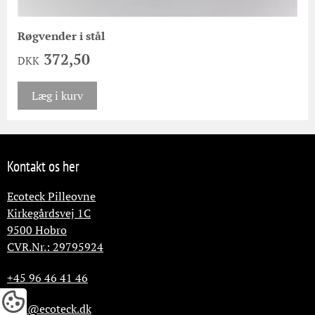
Røgvender i stål
372,50
DKK
Læg i kurv
Kontakt os her
Ecoteck Pilleovne
Kirkegårdsvej 1C
9500
Hobro
CVR.Nr.: 29795924
+45 96 46 41 46
info@ecoteck.dk