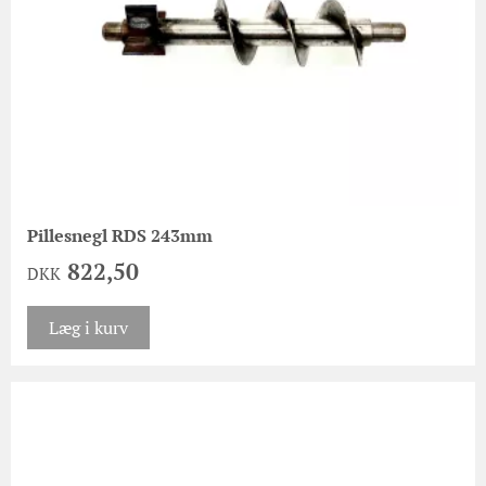
Pillesnegl RDS 243mm
822,50
DKK
Læg i kurv