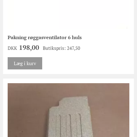
Pakning røggasventilator 6 huls
198,00
DKK
Butikspris: 247,50
Læg i kurv