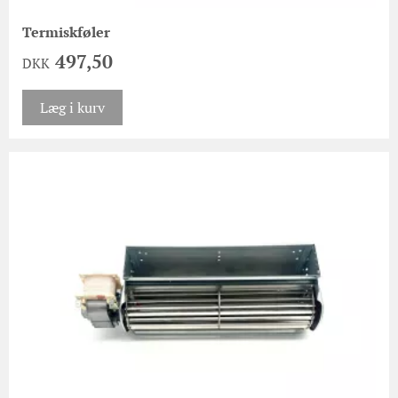
Termiskføler
497,50
DKK
Læg i kurv