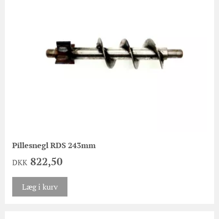
Pillesnegl RDS 243mm
822,50
DKK
Læg i kurv