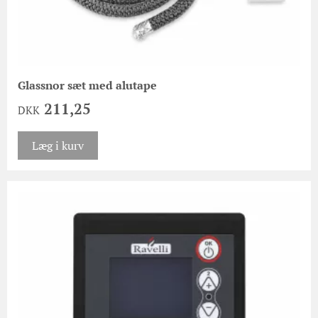
Glassnor sæt med alutape
211,25
DKK
Læg i kurv