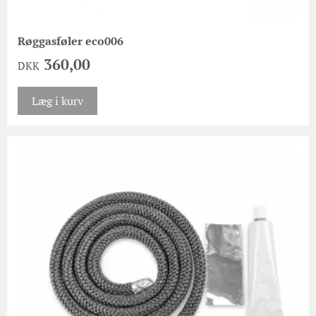
Røggasføler eco006
360,00
DKK
Læg i kurv