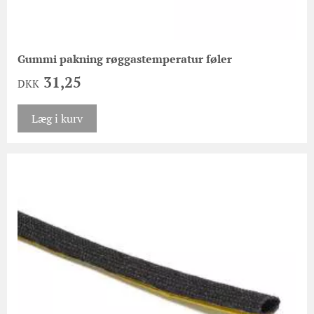
Gummi pakning røggastemperatur føler
31,25
DKK
Læg i kurv