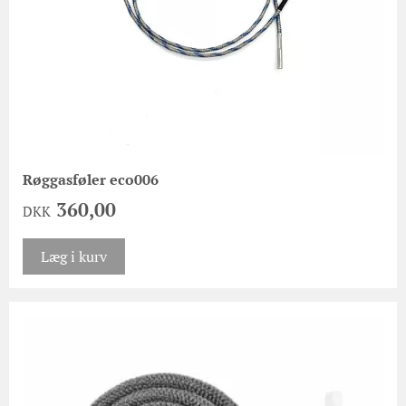
Røggasføler eco006
360,00
DKK
Læg i kurv