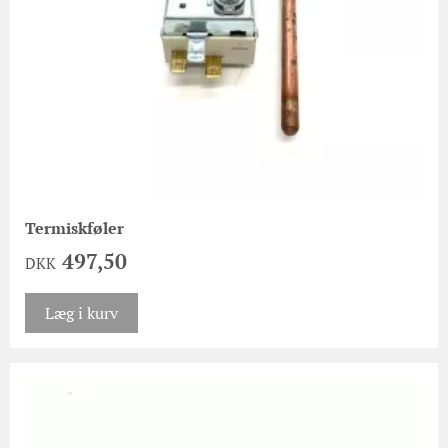
Termiskføler
497,50
DKK
Læg i kurv