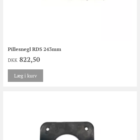
Pillesnegl RDS 243mm
822,50
DKK
Læg i kurv