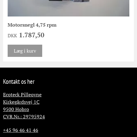
Motorsnegl 4,75 rpm
1.787,50
DKK
Læg i kurv
Kontakt os her
Ecoteck Pilleovne
Kirkegårdsvej 1C
9500
Hobro
CVR.Nr.: 29795924
+45 96 46 41 46