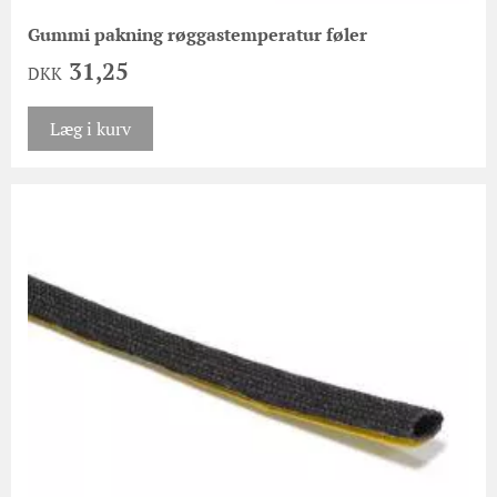
Gummi pakning røggastemperatur føler
31,25
DKK
Læg i kurv