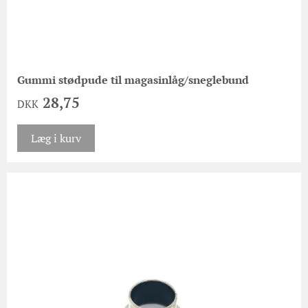
Gummi stødpude til magasinlåg/sneglebund
28,75
DKK
Læg i kurv