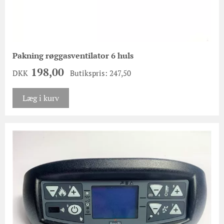
Pakning røggasventilator 6 huls
198,00
DKK
Butikspris: 247,50
Læg i kurv