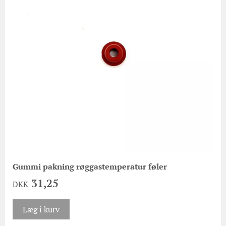
Gummi pakning røggastemperatur føler
31,25
DKK
Læg i kurv