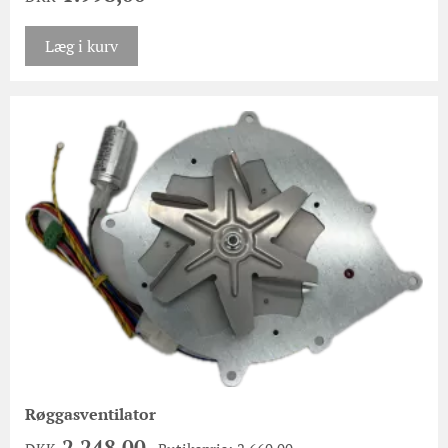
Læg i kurv
Røggasventilator
2.248,00