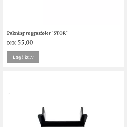
Pakning røggasføler "STOR"
55,00
DKK
Læg i kurv