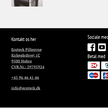
Sociale me
Kontakt os her
Ecoteck Pilleovne
Kirkegårdsvej 1C
Betal med
9500
Hobro
CVR.Nr.: 29795924
+45 96 46 41 46
info@ecoteck.dk