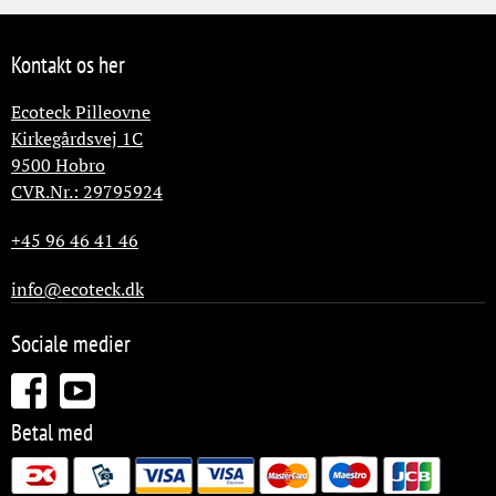
Kontakt os her
Ecoteck Pilleovne
Kirkegårdsvej 1C
9500
Hobro
CVR.Nr.: 29795924
+45 96 46 41 46
info@ecoteck.dk
Sociale medier
Betal med