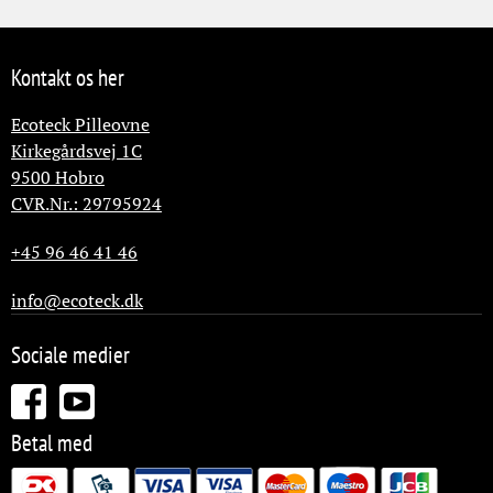
Kontakt os her
Ecoteck Pilleovne
Kirkegårdsvej 1C
9500
Hobro
CVR.Nr.: 29795924
+45 96 46 41 46
info@ecoteck.dk
Sociale medier
Betal med