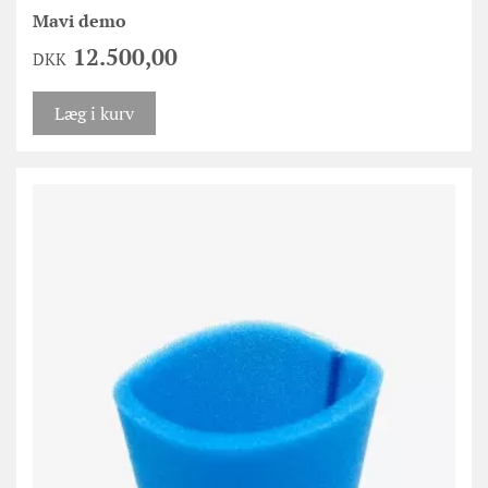
Mavi demo
12.500,00
DKK
Læg i kurv