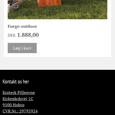
Fuego outdoor
1.888,00
DKK
Læg i kurv
Kontakt os her
Ecoteck Pilleovne
Kirkegårdsvej 1C
9500
Hobro
CVR.Nr.: 29795924