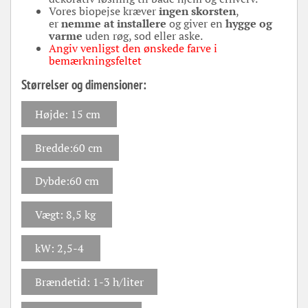
Vores biopejse kræver
ingen skorsten
,
er
nemme at installere
og giver en
hygge og
varme
uden røg, sod eller aske.
Angiv venligst den ønskede farve i
bemærkningsfeltet
Størrelser og dimensioner:
Højde: 15 cm
Bredde:60 cm
Dybde:60 cm
Vægt: 8,5 kg
kW:
2,5-4
Brændetid: 1-3 h/liter