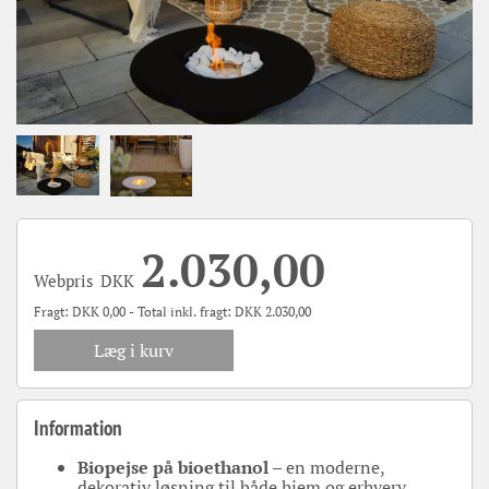
2.030,00
Webpris
DKK
Fragt:
DKK
0,00 - Total inkl. fragt:
DKK
2.030,00
Læg i kurv
Information
Biopejse på bioethanol
– en moderne,
dekorativ løsning til både hjem og erhverv.