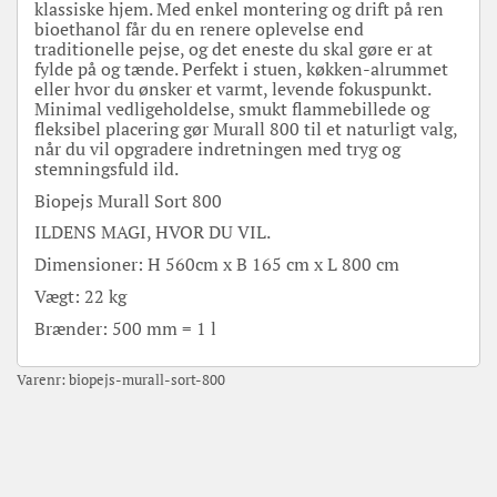
klassiske hjem. Med enkel montering og drift på ren
bioethanol får du en renere oplevelse end
traditionelle pejse, og det eneste du skal gøre er at
fylde på og tænde. Perfekt i stuen, køkken-alrummet
eller hvor du ønsker et varmt, levende fokuspunkt.
Minimal vedligeholdelse, smukt flammebillede og
fleksibel placering gør Murall 800 til et naturligt valg,
når du vil opgradere indretningen med tryg og
stemningsfuld ild.
Biopejs Murall Sort 800
ILDENS MAGI, HVOR DU VIL.
Dimensioner: H 560cm x B 165 cm x L 800 cm
Vægt: 22 kg
Brænder: 500 mm = 1 l
Varenr:
biopejs-murall-sort-800