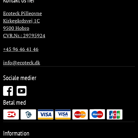
Kontakt os her
Ecoteck Pilleovne
Kirkegårdsvej 1C
9500
Hobro
CVR.Nr.: 29795924
+45 96 46 41 46
info@ecoteck.dk
Sociale medier
Betal med
Information